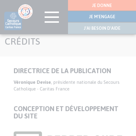
Menu
JE DONNE
latérale
JE M'ENGAGE
J'AI BESOIN D'AIDE
Aller
CRÉDITS
au
contenu
principal
DIRECTRICE DE LA PUBLICATION
Texte
Véronique Devise
, présidente nationale du Secours
Catholique - Caritas France
CONCEPTION ET DÉVELOPPEMENT
DU SITE