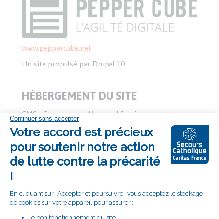
www.peppercube.net
Un site propulsé par Drupal 10
HÉBERGEMENT DU SITE
CMS - Convergence Managed Services
www.cms-france.net
2/4 rue Nieuport, 78140 Vélizy Villacoublay - Tél. : 01
74 07 41 00