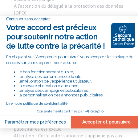
À l'attention du délégué à la protection des données
(DPO)
106, rue du Bac, 75341 Paris CEDEX 07, France
Vous avez également la possibilité de saisir la
Commission nationale de l’informatique et des
libertés.
CRÉATION DE LIENS VERS LE SITE
La mise en place d’un lien hypertexte pointant vers
un contenu du site est autorisée, sous réserve de
mentionner la source avec le lien hypertexte qui
pointe sur le contenu du site.
Les informations utilisées ne doivent l’être qu’à des
fins personnelles, associatives ou professionnelles ;
toute utilisation à des fins commerciales ou
publicitaires est exclue.
Attention ! Cette autorisation ne s’applique pas aux