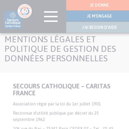
Menu
JE DONNE
latérale
JE M'ENGAGE
J'AI BESOIN D'AIDE
Aller
MENTIONS LÉGALES ET
au
contenu
POLITIQUE DE GESTION DES
principal
DONNÉES PERSONNELLES
SECOURS CATHOLIQUE – CARITAS
Texte
FRANCE
Association régie par la loi du 1er juillet 1901
Reconnue d’utilité publique par décret du 25
septembre 1962
106 rue du Bac – 75341 Paris CEDEX 07 – Tel. : 01 45