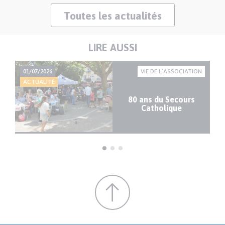
Toutes les actualités
LIRE AUSSI
01/07/2026
VIE DE L’ASSOCIATION
01
ACTUALITÉ
AC
80 ans du Secours
Catholique