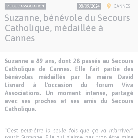
CONTENU
Thème
Ville(s)
08/09/2024
CANNES
VIE DE L’ASSOCIATION
NATIONAL
Suzanne, bénévole du Secours
Catholique, médaillée à
Cannes
Texte
Suzanne a 89 ans, dont 28 passés au Secours
Paragraphes
de
Catholique de Cannes. Elle fait partie des
contenu
bénévoles médaillés par le maire David
Lisnard à l'occasion du forum Viva
Associations. Un moment intense, partagé
avec ses proches et ses amis du Secours
Catholique.
"
C'est peut-être la seule fois que ça va m'arriver
"
sourit Suzanne. Elle qui n'aime pas trop être mise