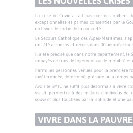
TITRE
LES NOUVELLES CRISES
DU
Texte
La crise du Covid a fait basculer des milliers d
exceptionnelles et primes consenties par le Go
PARAGRAPHE
un levier de sortie de la pauvreté.
Le Secours Catholique des Alpes-Maritimes, s’ap
ont été accueillis et reçues dans 30 lieux d’accue
Il a été précisé que dans notre département, le 
impayés de frais de logement ou de mobilité et
Parmi les personnes venues pour la première foi
indéterminée, déterminé, précaire ou a temps p
Avoir le SMIC ne suffit plus désormais à vivre c
vie et permettre à des milliers d’individus de
souvent plus touchées par la solitude et une p
TITRE
VIVRE DANS LA PAUVRE
DU