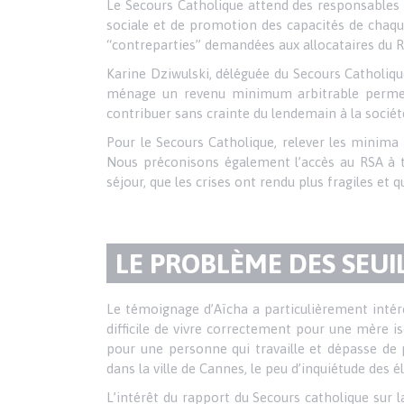
Texte
Le Secours Catholique attend des responsables 
sociale et de promotion des capacités de chaqu
PARAGRAPHE
“contreparties” demandées aux allocataires du R
Karine Dziwulski, déléguée du Secours Catholiq
ménage un revenu minimum arbitrable permett
contribuer sans crainte du lendemain à la sociét
Pour le Secours Catholique, relever les minima 
Nous préconisons également l’accès au RSA à to
séjour, que les crises ont rendu plus fragiles et 
TITRE
LE PROBLÈME DES SEUI
DU
Texte
Le témoignage d’Aïcha a particulièrement intére
difficile de vivre correctement pour une mère is
PARAGRAPHE
pour une personne qui travaille et dépasse de 
dans la ville de Cannes, le peu d’inquiétude des 
L’intérêt du rapport du Secours catholique sur la