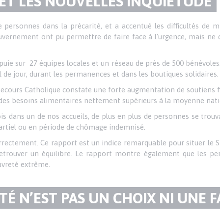
 ET LES NOUVELLES INQUIÉTUDE
e personnes dans la précarité, et a accentué les difficultés de mil
uvernement ont pu permettre de faire face à l'urgence, mais ne 
puie sur 27 équipes locales et un réseau de près de 500 bénévole
il de jour, durant les permanences et dans les boutiques solidaires.
Secours Catholique constate une forte augmentation de soutiens fi
 des besoins alimentaires nettement supérieurs à la moyenne nati
s dans un de nos accueils, de plus en plus de personnes se trouv
artiel ou en période de chômage indemnisé.
orrectement. Ce rapport est un indice remarquable pour situer le 
 retrouver un équilibre. Le rapport montre également que les p
auvreté extrême.
TÉ N’EST PAS UN CHOIX NI UNE F