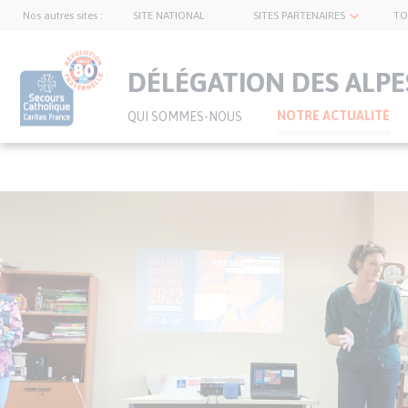
Nos autres sites :
SITE NATIONAL
SITES PARTENAIRES
TO
topnavbar
DÉLÉGATION DES ALPE
NOTRE ACTUALITÉ
QUI SOMMES-NOUS
Visuel
Aller
principal
au
de
contenu
l’article
principal