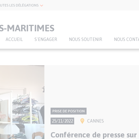
UTES LES DÉLÉGATIONS
S-MARITIMES
ACCUEIL
S'ENGAGER
NOUS SOUTENIR
NOUS CONT
CONTENU
Thème
PRISE DE POSITION
NATIONAL
Ville(s)
25/11/2022
CANNES
Conférence de presse sur 