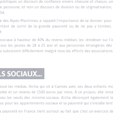
politiques un discours de confiance envers chacune et chacun, u
e personne, et non un discours de division ou de stigmatisation,
SA.
ue des Alpes-Maritimes a rappelé l’importance de se donner pour 
ant de sortir de la grande pauvreté ou de ne pas y tomber,
é.
sociaux à hauteur de 40% du revenu médian, les réindexer sur l’in
us les jeunes de 18 à 25 ans et aux personnes étrangères dès l
qui subsistent difficilement malgré tous les efforts des association
LS SOCIAUX…
ssé les médias. Aïcha qui vit à Cannes avec ses deux enfants mon
olée et un revenu de 1500 euros par mois. À ce propos, elle notai
peu les seuils des minima sociaux. Aïcha dénonçait également le 
élus pour les appartements sociaux et la pauvreté qui s’installe len
 pauvreté en France tient surtout au fait que c’est un exercice de