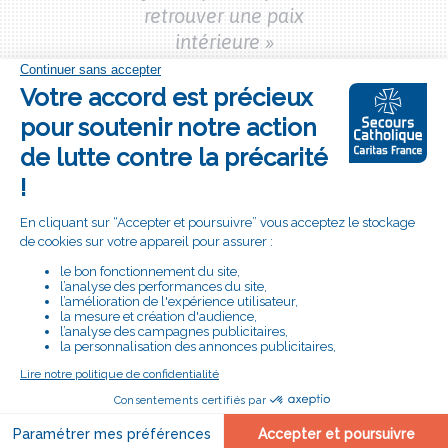
près de mes
retrouver une paix
près de me
oyances et de
intérieure »
croyances et
engagement. »
mon engageme
Dave,
Étudiante et
Young Caritas
ole,
bénévole
Carole,
bénév
epuis 14 ans
depuis 14 a
Bouton
Moi aussi, je
"je
m’engage !
m'engage"
# LE SECOURS CATHOLIQUE
PRÈS DE CHEZ VOUS