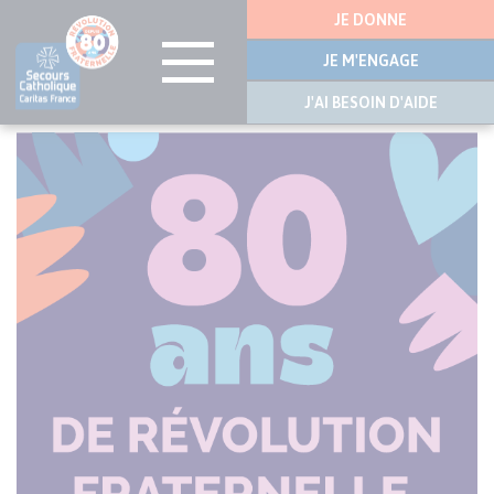
Menu
JE DONNE
latérale
JE M'ENGAGE
J'AI BESOIN D'AIDE
Aller
au
contenu
principal