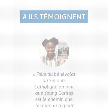
# ILS TÉMOIGNENT
Citations
bénévoles
J'ai choisi de
« J'ai choisi
'engager au
« Faire du bénévolat
m'engager 
urs Catholique
au Secours
Secours Catho
r une mission
Catholique en tant
sur une miss
ccompagnement
que Young Caritas
d'accompagne
'accueil social
est le chemin que
et d'accueil s
 d'être au plus
j’ai emprunté pour
afin d'être au